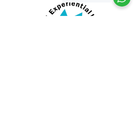
Asosiasi Experiential Learning Indonesia
Guide Member Asosiasi Pemandu Wisata Gunung Indonesia
FAQ
Privacy Policy
Term & Conditions
© 2013 -2026 Cakar Langit Indonesia
All Rights Reserved