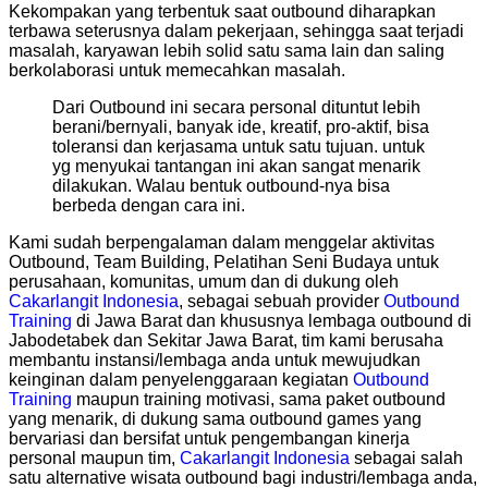
Kekompakan yang terbentuk saat outbound diharapkan
terbawa seterusnya dalam pekerjaan, sehingga saat terjadi
masalah, karyawan lebih solid satu sama lain dan saling
berkolaborasi untuk memecahkan masalah.
Dari Outbound ini secara personal dituntut lebih
berani/bernyali, banyak ide, kreatif, pro-aktif, bisa
toleransi dan kerjasama untuk satu tujuan. untuk
yg menyukai tantangan ini akan sangat menarik
dilakukan. Walau bentuk outbound-nya bisa
berbeda dengan cara ini.
Kami sudah berpengalaman dalam menggelar aktivitas
Outbound, Team Building, Pelatihan Seni Budaya untuk
perusahaan, komunitas, umum dan di dukung oleh
Cakarlangit Indonesia
, sebagai sebuah provider
Outbound
Training
di Jawa Barat dan khususnya lembaga outbound di
Jabodetabek dan Sekitar Jawa Barat, tim kami berusaha
membantu instansi/lembaga anda untuk mewujudkan
keinginan dalam penyelenggaraan kegiatan
Outbound
Training
maupun training motivasi, sama paket outbound
yang menarik, di dukung sama outbound games yang
bervariasi dan bersifat untuk pengembangan kinerja
personal maupun tim,
Cakarlangit Indonesia
sebagai salah
satu alternative wisata outbound bagi industri/lembaga anda,