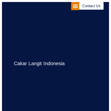
Contact Us
Corporate Package
Experiences Package
Cakar Langit Indonesia