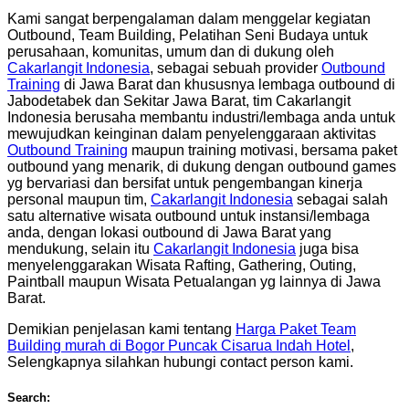
Kami sangat berpengalaman dalam menggelar kegiatan
Outbound, Team Building, Pelatihan Seni Budaya untuk
perusahaan, komunitas, umum dan di dukung oleh
Cakarlangit Indonesia
, sebagai sebuah provider
Outbound
Training
di Jawa Barat dan khususnya lembaga outbound di
Jabodetabek dan Sekitar Jawa Barat, tim Cakarlangit
Indonesia berusaha membantu industri/lembaga anda untuk
mewujudkan keinginan dalam penyelenggaraan aktivitas
Outbound Training
maupun training motivasi, bersama paket
outbound yang menarik, di dukung dengan outbound games
yg bervariasi dan bersifat untuk pengembangan kinerja
personal maupun tim,
Cakarlangit Indonesia
sebagai salah
satu alternative wisata outbound untuk instansi/lembaga
anda, dengan lokasi outbound di Jawa Barat yang
mendukung, selain itu
Cakarlangit Indonesia
juga bisa
menyelenggarakan Wisata Rafting, Gathering, Outing,
Paintball maupun Wisata Petualangan yg lainnya di Jawa
Barat.
Demikian penjelasan kami tentang
Harga Paket Team
Building murah di Bogor Puncak Cisarua Indah Hotel
,
Selengkapnya silahkan hubungi contact person kami.
Search: