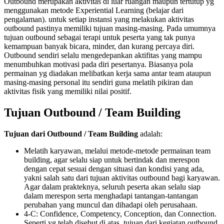
Outbound merupakan aktivitas di luar ruangan maupun tertutup yg
menggunakan metode Experiential Learning (belajar dari
pengalaman). untuk setiap instansi yang melakukan aktivitas
outbound pastinya memiliki tujuan masing-masing. Pada umumnya
tujuan outbound sebagai terapi untuk peserta yang tak punya
kemampuan banyak bicara, minder, dan kurang percaya diri.
Outbound sendiri selalu mengedepankan aktifitas yang mampu
menumbuhkan motivasi pada diri pesertanya. Biasanya pola
permainan yg diadakan melibatkan kerja sama antar team ataupun
masing-masing personal itu sendiri guna melatih pikiran dan
aktivitas fisik yang memiliki nilai positif.
Tujuan Outbound / Team Building
Tujuan dari Outbound / Team Building
adalah:
Melatih karyawan, melalui metode-metode permainan team
building, agar selalu siap untuk bertindak dan merespon
dengan cepat sesuai dengan situasi dan kondisi yang ada,
yakni salah satu dari tujuan aktivitas outbound bagi karyawan.
Agar dalam prakteknya, seluruh peserta akan selalu siap
dalam merespon serta menghadapi tantangan-tantangan
perubahan yang muncul dan dihadapi oleh perusahaan.
4-C: Confidence, Competency, Conception, dan Connection.
Seperti yg telah disebut di atas, tujuan dari kegiatan outbound