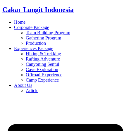
Cakar Langit Indonesia
Home
Corporate Package
Team Building Program
Gathering Program
Production
Experiences Package
Hiking & Trekking
Rafting Adventure
Canyoning Sentul
Cave Exploration
Offroad Experience
Camp Experience
About Us
Article