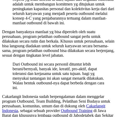
adalah untuk membangun komitmen yg ditujukan untuk
peningkatan kapasitas personal dan kolektivitas kerja dari dari
seluruh karyawan yang menjadi peserta outbound melalui
konsep 4-C yang penjabarannya tertuang dalam manfaat-
manfaat outbound di bawah ini.
Dengan banyaknya manfaat yg bisa diperoleh oleh suatu
perusahaan, program pelatihan outbound sangat perlu untuk
dilakukan secara rutin dan berkala. Khusus untuk perusahaan, selain
bisa langsung diadakan untuk seluruh karyawan secara bersama-
sama, program pelatihan outbound bisa dilakukan secara berjenjang,
sesuai dengan tingkatan level jabatan.
Dari Outbound ini secara personil dituntut lebih
berani/bernyali, banyak ide, kreatif, pro-aktif, dapat
toleransi dan kerjasama untuk satu tujuan. bagi yg
menyukai tantangan ini akan sangat menarik dilakukan.
Walau bentuk outbound-nya dapat berbeda dengan cara
ini.
Cakarlangit Indonesia sudah berpengalaman dalam menggelar
program Outbound, Team Building, Pelatihan Seni Budaya untuk
perusahaan, komunitas, umum dan di dukung oleh
Cakarlangit
Indonesia
, sebagai sebuah provider
Outbound Training
di Jawa
Barat dan khususnya lembaga outbound di Jabodetabek dan Sekitar