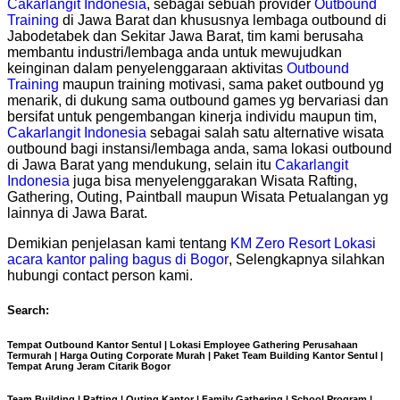
Cakarlangit Indonesia
, sebagai sebuah provider
Outbound
Training
di Jawa Barat dan khususnya lembaga outbound di
Jabodetabek dan Sekitar Jawa Barat, tim kami berusaha
membantu industri/lembaga anda untuk mewujudkan
keinginan dalam penyelenggaraan aktivitas
Outbound
Training
maupun training motivasi, sama paket outbound yg
menarik, di dukung sama outbound games yg bervariasi dan
bersifat untuk pengembangan kinerja individu maupun tim,
Cakarlangit Indonesia
sebagai salah satu alternative wisata
outbound bagi instansi/lembaga anda, sama lokasi outbound
di Jawa Barat yang mendukung, selain itu
Cakarlangit
Indonesia
juga bisa menyelenggarakan Wisata Rafting,
Gathering, Outing, Paintball maupun Wisata Petualangan yg
lainnya di Jawa Barat.
Demikian penjelasan kami tentang
KM Zero Resort Lokasi
acara kantor paling bagus di Bogor
, Selengkapnya silahkan
hubungi contact person kami.
Search:
Tempat Outbound Kantor Sentul | Lokasi Employee Gathering Perusahaan
Termurah | Harga Outing Corporate Murah | Paket Team Building Kantor Sentul |
Tempat Arung Jeram Citarik Bogor
Team Building | Rafting | Outing Kantor | Family Gathering | School Program |