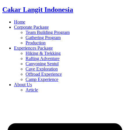
Cakar Langit Indonesia
Home
Corporate Package
Team Building Program
Gathering Program
Production
Experiences Package
Hiking & Trekking
Rafting Adventure
Canyoning Sentul
Cave Exploration
Offroad Experience
Camp Experience
About Us
Article