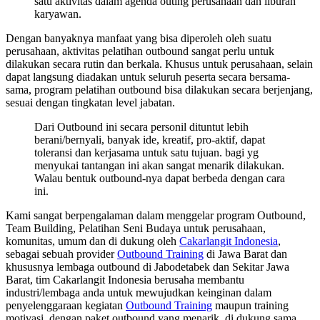
satu aktivitas dalam agenda outing perusahaan dan liburan
karyawan.
Dengan banyaknya manfaat yang bisa diperoleh oleh suatu
perusahaan, aktivitas pelatihan outbound sangat perlu untuk
dilakukan secara rutin dan berkala. Khusus untuk perusahaan, selain
dapat langsung diadakan untuk seluruh peserta secara bersama-
sama, program pelatihan outbound bisa dilakukan secara berjenjang,
sesuai dengan tingkatan level jabatan.
Dari Outbound ini secara personil dituntut lebih
berani/bernyali, banyak ide, kreatif, pro-aktif, dapat
toleransi dan kerjasama untuk satu tujuan. bagi yg
menyukai tantangan ini akan sangat menarik dilakukan.
Walau bentuk outbound-nya dapat berbeda dengan cara
ini.
Kami sangat berpengalaman dalam menggelar program Outbound,
Team Building, Pelatihan Seni Budaya untuk perusahaan,
komunitas, umum dan di dukung oleh
Cakarlangit Indonesia
,
sebagai sebuah provider
Outbound Training
di Jawa Barat dan
khususnya lembaga outbound di Jabodetabek dan Sekitar Jawa
Barat, tim Cakarlangit Indonesia berusaha membantu
industri/lembaga anda untuk mewujudkan keinginan dalam
penyelenggaraan kegiatan
Outbound Training
maupun training
motivasi, dengan paket outbound yang menarik, di dukung sama