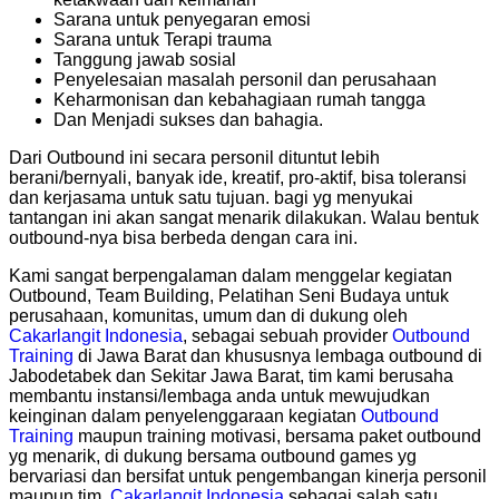
Sarana untuk penyegaran emosi
Sarana untuk Terapi trauma
Tanggung jawab sosial
Penyelesaian masalah personil dan perusahaan
Keharmonisan dan kebahagiaan rumah tangga
Dan Menjadi sukses dan bahagia.
Dari Outbound ini secara personil dituntut lebih
berani/bernyali, banyak ide, kreatif, pro-aktif, bisa toleransi
dan kerjasama untuk satu tujuan. bagi yg menyukai
tantangan ini akan sangat menarik dilakukan. Walau bentuk
outbound-nya bisa berbeda dengan cara ini.
Kami sangat berpengalaman dalam menggelar kegiatan
Outbound, Team Building, Pelatihan Seni Budaya untuk
perusahaan, komunitas, umum dan di dukung oleh
Cakarlangit Indonesia
, sebagai sebuah provider
Outbound
Training
di Jawa Barat dan khususnya lembaga outbound di
Jabodetabek dan Sekitar Jawa Barat, tim kami berusaha
membantu instansi/lembaga anda untuk mewujudkan
keinginan dalam penyelenggaraan kegiatan
Outbound
Training
maupun training motivasi, bersama paket outbound
yg menarik, di dukung bersama outbound games yg
bervariasi dan bersifat untuk pengembangan kinerja personil
maupun tim,
Cakarlangit Indonesia
sebagai salah satu