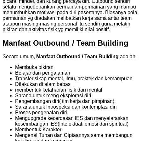
bicara, minder, dan kurang percaya diri. Outbound sendiri
selalu mengedepankan permainan-permainan yang mampu
menumbuhkan motivasi pada diri pesertanya. Biasanya pola
permainan yg diadakan melibatkan kerja sama antar team
ataupun masing-masing personal itu sendiri guna melatih
pikiran dan aktivitas fisik yg memiliki nilai positif.
Manfaat Outbound / Team Building
Secara umum,
Manfaat Outbound / Team Building
adalah:
Membuka pikiran
Belajar dari pengalaman
Transfer sikap mental, ilmu, praktek dan kemampuan
Dilakukan di alam bebas
membentuk ketahanan fisik dan mental
Sarana untuk meng eksplorasi diri
Pengembangan diri( tim kerja dan pimpinan)
Sarana untuk Introspeksi dan kontemplasi diri
Proses pengenalan diri
Mengupgrade kecerdasan IES dan menyelaraskan
keseimbangan IES(Intelektual, emosi dan spiritual)
Membentuk Karakter
Mengenal Tuhan dan Ciptaannya sama membangun
ketakwaan dan keimanan