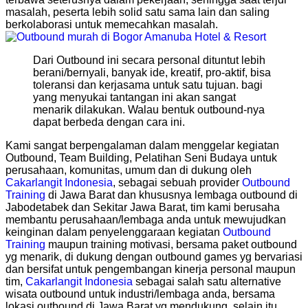
masalah, peserta lebih solid satu sama lain dan saling
berkolaborasi untuk memecahkan masalah.
Dari Outbound ini secara personal dituntut lebih
berani/bernyali, banyak ide, kreatif, pro-aktif, bisa
toleransi dan kerjasama untuk satu tujuan. bagi
yang menyukai tantangan ini akan sangat
menarik dilakukan. Walau bentuk outbound-nya
dapat berbeda dengan cara ini.
Kami sangat berpengalaman dalam menggelar kegiatan
Outbound, Team Building, Pelatihan Seni Budaya untuk
perusahaan, komunitas, umum dan di dukung oleh
Cakarlangit Indonesia
, sebagai sebuah provider
Outbound
Training
di Jawa Barat dan khususnya lembaga outbound di
Jabodetabek dan Sekitar Jawa Barat, tim kami berusaha
membantu perusahaan/lembaga anda untuk mewujudkan
keinginan dalam penyelenggaraan kegiatan
Outbound
Training
maupun training motivasi, bersama paket outbound
yg menarik, di dukung dengan outbound games yg bervariasi
dan bersifat untuk pengembangan kinerja personal maupun
tim,
Cakarlangit Indonesia
sebagai salah satu alternative
wisata outbound untuk industri/lembaga anda, bersama
lokasi outbound di Jawa Barat yg mendukung, selain itu