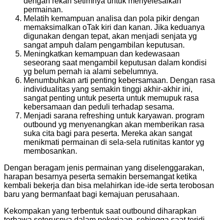
dengan rekan setimnya untuk menyelesaikan
permainan.
Melatih kemampuan analisa dan pola pikir dengan
memaksimalkan oTak kiri dan kanan. Jika keduanya
digunakan dengan tepat, akan menjadi senjata yg
sangat ampuh dalam pengambilan keputusan.
Meningkatkan kemampuan dan kedewasaan
seseorang saat mengambil keputusan dalam kondisi
yg belum pernah ia alami sebelumnya.
Menumbuhkan arti penting kebersamaan. Dengan rasa
individualitas yang semakin tinggi akhir-akhir ini,
sangat penting untuk peserta untuk memupuk rasa
kebersamaan dan peduli terhadap sesama.
Menjadi sarana refreshing untuk karyawan. program
outbound yg menyenangkan akan memberikan rasa
suka cita bagi para peserta. Mereka akan sangat
menikmati permainan di sela-sela rutinitas kantor yg
membosankan.
Dengan beragam jenis permainan yang diselenggarakan,
harapan besarnya peserta semakin bersemangat ketika
kembali bekerja dan bisa melahirkan ide-ide serta terobosan
baru yang bermanfaat bagi kemajuan perusahaan.
Kekompakan yang terbentuk saat outbound diharapkan
terbawa seterusnya dalam pekerjaan, sehingga saat terjdi