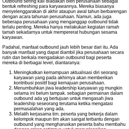
Outbound sering kali diadakan oleh perusahaan sebagai
bentuk refreshing para karyawannya. Mereka biasanya
menyelenggarakan di akhir ataupun awal tahun berbarengan
dengan acara tahunan perusahaan. Namun, ada juga
beberapa perusahaan yang menganggap outbound tidak
terlalu penting. Mereka hanya melakukan kegiatan ramah
tamah sekadarnya untuk mempererat hubungan sesama
karyawan.
Padahal, manfaat outbound jauh lebih besar dari itu. Ada
banyak manfaat yang dapat diambil jika perusahaan secara
rutin dan berkala mengadakan outbound bagi peserta
mereka di berbagai level, diantaranya:
Meningkatkan kemampuan aktualisasi diri seorang
karyawan yang pada akhirnya akan memberikan
kontribusi positif bagi kemajuan perusahaan.
Menumbuhkan jiwa leadership karyawan yg mungkin
selama ini belum tampak. sebagian permainan dalam
outbound ada yg bertujuan untuk mengasah jiwa
leadership seseorang terutama ketika mengatasi
permasalahan yang ada.
Melatih kerjasama tim. peserta yang bekerja dalam
kelompok maupun tim akan sangat terbantu dengan
outbound yang mengharuskan peserta bahu membahu