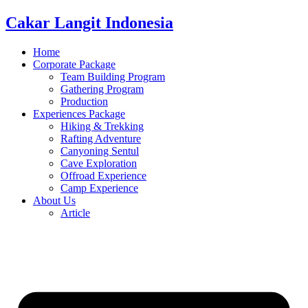
Cakar Langit Indonesia
Home
Corporate Package
Team Building Program
Gathering Program
Production
Experiences Package
Hiking & Trekking
Rafting Adventure
Canyoning Sentul
Cave Exploration
Offroad Experience
Camp Experience
About Us
Article