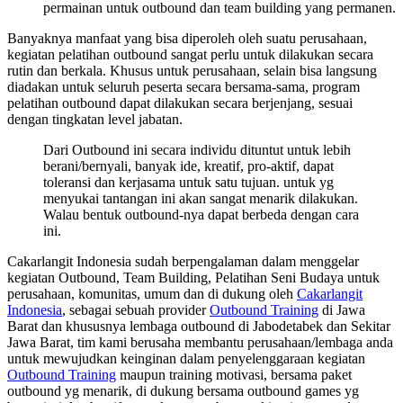
permainan untuk outbound dan team building yang permanen.
Banyaknya manfaat yang bisa diperoleh oleh suatu perusahaan,
kegiatan pelatihan outbound sangat perlu untuk dilakukan secara
rutin dan berkala. Khusus untuk perusahaan, selain bisa langsung
diadakan untuk seluruh peserta secara bersama-sama, program
pelatihan outbound dapat dilakukan secara berjenjang, sesuai
dengan tingkatan level jabatan.
Dari Outbound ini secara individu dituntut untuk lebih
berani/bernyali, banyak ide, kreatif, pro-aktif, dapat
toleransi dan kerjasama untuk satu tujuan. untuk yg
menyukai tantangan ini akan sangat menarik dilakukan.
Walau bentuk outbound-nya dapat berbeda dengan cara
ini.
Cakarlangit Indonesia sudah berpengalaman dalam menggelar
kegiatan Outbound, Team Building, Pelatihan Seni Budaya untuk
perusahaan, komunitas, umum dan di dukung oleh
Cakarlangit
Indonesia
, sebagai sebuah provider
Outbound Training
di Jawa
Barat dan khususnya lembaga outbound di Jabodetabek dan Sekitar
Jawa Barat, tim kami berusaha membantu perusahaan/lembaga anda
untuk mewujudkan keinginan dalam penyelenggaraan kegiatan
Outbound Training
maupun training motivasi, bersama paket
outbound yg menarik, di dukung bersama outbound games yg