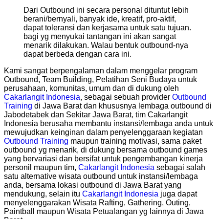
Dari Outbound ini secara personal dituntut lebih
berani/bernyali, banyak ide, kreatif, pro-aktif,
dapat toleransi dan kerjasama untuk satu tujuan.
bagi yg menyukai tantangan ini akan sangat
menarik dilakukan. Walau bentuk outbound-nya
dapat berbeda dengan cara ini.
Kami sangat berpengalaman dalam menggelar program
Outbound, Team Building, Pelatihan Seni Budaya untuk
perusahaan, komunitas, umum dan di dukung oleh
Cakarlangit Indonesia
, sebagai sebuah provider
Outbound
Training
di Jawa Barat dan khususnya lembaga outbound di
Jabodetabek dan Sekitar Jawa Barat, tim Cakarlangit
Indonesia berusaha membantu instansi/lembaga anda untuk
mewujudkan keinginan dalam penyelenggaraan kegiatan
Outbound Training
maupun training motivasi, sama paket
outbound yg menarik, di dukung bersama outbound games
yang bervariasi dan bersifat untuk pengembangan kinerja
personil maupun tim,
Cakarlangit Indonesia
sebagai salah
satu alternative wisata outbound untuk instansi/lembaga
anda, bersama lokasi outbound di Jawa Barat yang
mendukung, selain itu
Cakarlangit Indonesia
juga dapat
menyelenggarakan Wisata Rafting, Gathering, Outing,
Paintball maupun Wisata Petualangan yg lainnya di Jawa