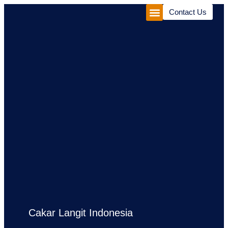
Contact Us
Corporate Package
Experiences Package
Cakar Langit Indonesia