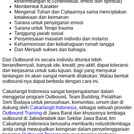
keseimbangan IES(Intelektual, emosi dan spiritual)
Membentuk Karakter
Mengenal Tuhan dan Ciptaannya sama menciptakan
ketakwaan dan keimanan
Sarana untuk penyegaran emosi
Sarana untuk Terapi trauma
Tanggung jawab sosial
Penyelesaian masalah individu dan instansi
Keharmonisan dan kebahagiaan rumah tangga
Dan Menjadi sukses dan bahagia.
Dari Outbound ini secara individu dituntut lebih
berani/bernyali, banyak ide, kreatif, pro-aktif, dapat toleransi
dan kerjasama untuk satu tujuan. bagi yang menyukai
tantangan ini akan sangat menarik dilakukan. Walau bentuk
outbound-nya dapat berbeda dengan cara ini.
Cakarlangit Indonesia sangat berpengalaman dalam
menggelar program Outbound, Team Building, Pelatihan
Seni Budaya untuk perusahaan, komunitas, umum dan di
dukung oleh
Cakarlangit Indonesia
, sebagai sebuah provider
Outbound Training
di Jawa Barat dan khususnya lembaga
outbound di Jabodetabek dan Sekitar Jawa Barat, tim
Cakarlangit Indonesia berusaha membantu industri/lembaga
anda untuk mewujudkan keinginan dalam penyelenggaraan