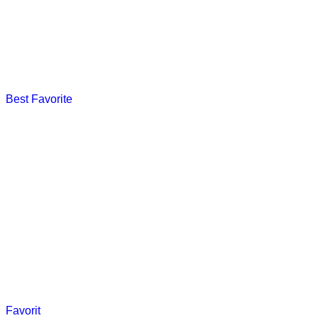
Bukit Paniisan
Selengkapnya
Best Favorite
Geopark Garunggang
Selengkapnya
Favorit