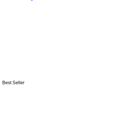
Curug Leuwi Hejo
Selengkapnya
Best Seller