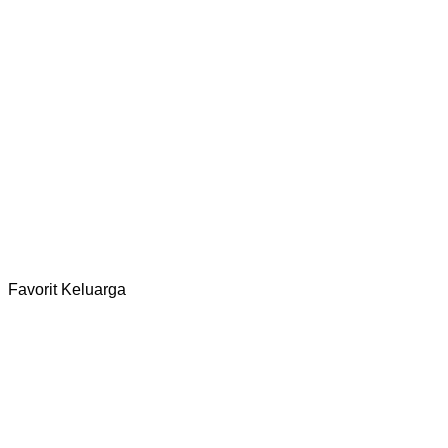
Curug Love
Selengkapnya
Favorit Keluarga