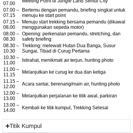
Meeting Point di Jungle Land Sentul City
07.00
07.00 –
Bertemu dengan pemandu, briefing singkat untuk
07.15
menuju ke start point
07.15 –
Menuju start trekking bersama pemandu (dikawal
08.00
menggunakan sepeda motor)
08.00 –
Opening: perkenalan pemandu, stretching, dan
08.30
safety briefing
08.30 –
Trekking: melewati Hutan Dua Banga, Susur
10.30
Sungai, Tibad di Curug Pertama
10.30 –
Istirahat, menikmati air terjun, hunting photo
11.00
11.00 –
Melanjutkan ke curug ke dua dan ketiga
11.15
11.15 –
Acara santai, berenang/main air, hunting photo
12.00
12.00 –
Melanjutkan perjalanan ke titik awal, parkiran
13.00
13.00 –
Kembali ke titik kumpul, Trekking Selesai
14.00
Titik Kumpul