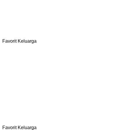
Curug Bidadari
Selengkapnya
Favorit Keluarga
Bukit Daolong
Selengkapnya
Favorit Keluarga