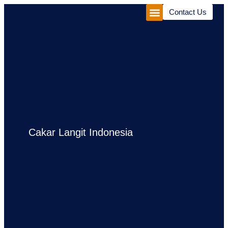
Contact Us
Corporate Package
Experiences Package
Cakar Langit Indonesia