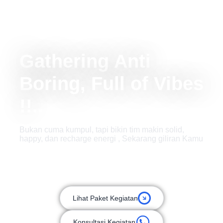
Gathering Anti
Boring, Full of Vibes
!!..
Bukan cuma kumpul, tapi bikin tim makin solid,
happy, dan recharge energi , Sekarang giliran Kamu
Lihat Paket Kegiatan
Konsultasi Kegiatan