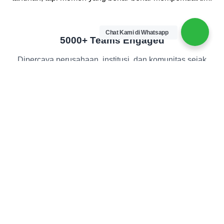
Chat Kami di Whatsapp
5000+ Teams Engaged
Dipercaya perusahaan, institusi, dan komunitas sejak
2013.
Easy Access
Lokasi strategis di Sentul, ±1 jam dari Jakarta.
Fun with Purpose
Fun games, adventure, sampai staycation vibes.
Fully Customizable
Mau formal, fun, atau extreme adventure? Bisa semua.