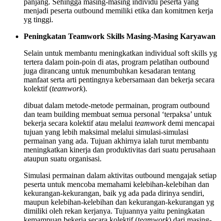
panjang. Sehingga masing-masing individu peserta yang
menjadi peserta outbound memiliki etika dan komitmen kerja
yg tinggi.
Peningkatan Teamwork Skills Masing-Masing Karyawan
Selain untuk membantu meningkatkan individual soft skills yg
tertera dalam poin-poin di atas, program pelatihan outbound
juga dirancang untuk menumbuhkan kesadaran tentang
manfaat serta arti pentingnya kebersamaan dan bekerja secara
kolektif (
teamwork
).
dibuat dalam metode-metode permainan, program outbound
dan team building membuat semua personal ‘terpaksa’ untuk
bekerja secara kolektif atau melalui
teamwork
demi mencapai
tujuan yang lebih maksimal melalui simulasi-simulasi
permainan yang ada. Tujuan akhirnya ialah turut membantu
meningkatkan kinerja dan produktivitas dari suatu perusahaan
ataupun suatu organisasi.
Simulasi permainan dalam aktivitas outbound mengajak setiap
peserta untuk mencoba memahami kelebihan-kelebihan dan
kekurangan-kekurangan, baik yg ada pada dirinya sendiri,
maupun kelebihan-kelebihan dan kekurangan-kekurangan yg
dimiliki oleh rekan kerjanya. Tujuannya yaitu peningkatan
kemampuan bekerja secara kolektif (
teamwork
) dari masing-