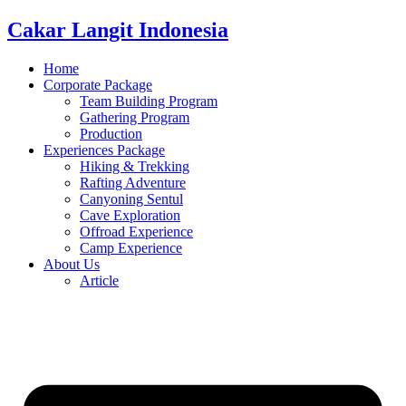
Cakar Langit Indonesia
Home
Corporate Package
Team Building Program
Gathering Program
Production
Experiences Package
Hiking & Trekking
Rafting Adventure
Canyoning Sentul
Cave Exploration
Offroad Experience
Camp Experience
About Us
Article