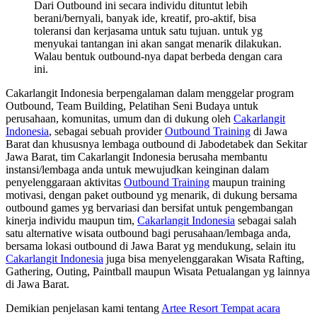
Dari Outbound ini secara individu dituntut lebih
berani/bernyali, banyak ide, kreatif, pro-aktif, bisa
toleransi dan kerjasama untuk satu tujuan. untuk yg
menyukai tantangan ini akan sangat menarik dilakukan.
Walau bentuk outbound-nya dapat berbeda dengan cara
ini.
Cakarlangit Indonesia berpengalaman dalam menggelar program
Outbound, Team Building, Pelatihan Seni Budaya untuk
perusahaan, komunitas, umum dan di dukung oleh
Cakarlangit
Indonesia
, sebagai sebuah provider
Outbound Training
di Jawa
Barat dan khususnya lembaga outbound di Jabodetabek dan Sekitar
Jawa Barat, tim Cakarlangit Indonesia berusaha membantu
instansi/lembaga anda untuk mewujudkan keinginan dalam
penyelenggaraan aktivitas
Outbound Training
maupun training
motivasi, dengan paket outbound yg menarik, di dukung bersama
outbound games yg bervariasi dan bersifat untuk pengembangan
kinerja individu maupun tim,
Cakarlangit Indonesia
sebagai salah
satu alternative wisata outbound bagi perusahaan/lembaga anda,
bersama lokasi outbound di Jawa Barat yg mendukung, selain itu
Cakarlangit Indonesia
juga bisa menyelenggarakan Wisata Rafting,
Gathering, Outing, Paintball maupun Wisata Petualangan yg lainnya
di Jawa Barat.
Demikian penjelasan kami tentang
Artee Resort Tempat acara