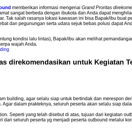
bound
memberikan informasi mengenai
Grand Proritas direkom
a amat sangat berbeda dengan ibukota dan Anda dapat menghila
 Tak salah rasanya lokasi kawasan ini bisa Bapak/ibu buat pela
at dan pegunungan serta udara sejuk bebas polusi dapat Anda 
antung kondisi lalu lintas), Bapak/ibu akan melihat pemandanga
nerpa wajah Anda.
tas direkomendasikan untuk Kegiatan T
 building, agar selalu siap untuk bertindak dan merespon den
n. Agar dalam prakteknya, seluruh peserta akan selalu siap d
n. Seperti yang telah disebut di atas, tujuan dari kegiatan 
dari dari seluruh peserta yg menjadi peserta outbound melalui 