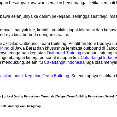
an besarnya karyawan semakin bersemangat ketika kembali bek
awa selanjutnya ke dalam pekerjaan, sehingga saat terjdi masa
ernyali, banyak ide, kreatif, pro-aktif, dapat toleransi dan ker
nd-nya bisa berbeda dengan cara ini.
 aktivitas Outbound, Team Building, Pelatihan Seni Budaya u
ining
di Jawa Barat dan khususnya lembaga outbound di Jabod
enyelenggaraan kegiatan
Outbound Training
maupun training mo
pengembangan kinerja personal maupun tim,
Cakarlangit Indone
g mendukung, selain itu
Cakarlangit Indonesia
juga bisa menyel
asikan untuk Kegiatan Team Building
, Selengkapnya silahkan 
 | Lokasi Outing Perusahaan Termurah | Tempat Team Building Perusahaan Sentul |
 Ball | Archery War | Menginap