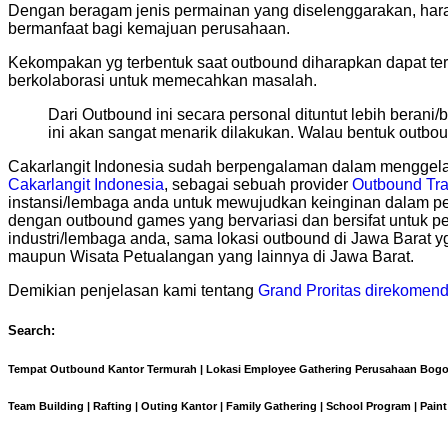
Dengan beragam jenis permainan yang diselenggarakan, harap
bermanfaat bagi kemajuan perusahaan.
Kekompakan yg terbentuk saat outbound diharapkan dapat terb
berkolaborasi untuk memecahkan masalah.
Dari Outbound ini secara personal dituntut lebih berani/b
ini akan sangat menarik dilakukan. Walau bentuk outbou
Cakarlangit Indonesia sudah berpengalaman dalam menggelar
Cakarlangit Indonesia
, sebagai sebuah provider
Outbound Tra
instansi/lembaga anda untuk mewujudkan keinginan dalam p
dengan outbound games yang bervariasi dan bersifat untuk 
industri/lembaga anda, sama lokasi outbound di Jawa Barat y
maupun Wisata Petualangan yang lainnya di Jawa Barat.
Demikian penjelasan kami tentang
Grand Proritas direkomend
Search:
Tempat Outbound Kantor Termurah | Lokasi Employee Gathering Perusahaan Bogor
Team Building | Rafting | Outing Kantor | Family Gathering | School Program | Paint