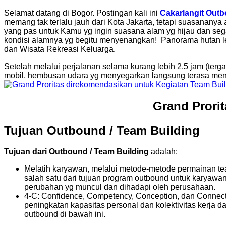
Selamat datang di Bogor. Postingan kali ini
Cakarlangit Out
memang tak terlalu jauh dari Kota Jakarta, tetapi suasanany
yang pas untuk Kamu yg ingin suasana alam yg hijau dan segar.
kondisi alamnya yg begitu menyenangkan! Panorama hutan leb
dan Wisata Rekreasi Keluarga.
Setelah melalui perjalanan selama kurang lebih 2,5 jam (terg
mobil, hembusan udara yg menyegarkan langsung terasa me
Grand Prori
Tujuan Outbound / Team Building
Tujuan dari Outbound / Team Building
adalah:
Melatih karyawan, melalui metode-metode permainan team
salah satu dari tujuan program outbound untuk karyawa
perubahan yg muncul dan dihadapi oleh perusahaan.
4-C: Confidence, Competency, Conception, dan Connectio
peningkatan kapasitas personal dan kolektivitas kerja 
outbound di bawah ini.