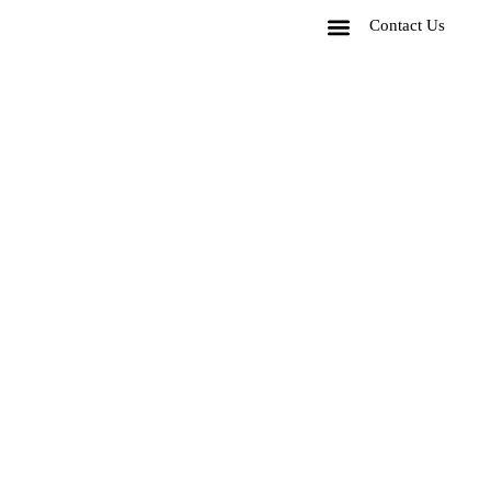
Contact Us
Corporate Package
Experiences Package