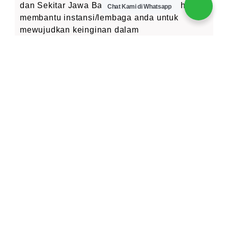
dan Sekitar Jawa Barat, tim kami berusaha
Chat Kami di Whatsapp
membantu instansi/lembaga anda untuk
mewujudkan keinginan dalam
penyelenggaraan aktivitas
Outbound Training
maupun training motivasi, bersama paket
outbound yang menarik, di dukung bersama
outbound games yg bervariasi dan bersifat
untuk pengembangan kinerja individu maupun
tim,
Cakarlangit Indonesia
sebagai salah satu
alternative wisata outbound bagi
industri/lembaga anda, sama lokasi outbound
di Jawa Barat yang mendukung, selain itu
Cakarlangit Indonesia
juga bisa
menyelenggarakan Wisata Rafting, Gathering,
Outing, Paintball maupun Wisata Petualangan
yang lainnya di Jawa Barat.