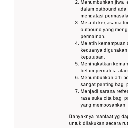
Menumbuhkan jiwa le
dalam outbound ada 
mengatasi permasala
Melatih kerjasama ti
outbound yang meng
permainan.
Melatih kemampuan a
keduanya digunakan 
keputusan.
Meningkatkan kemam
belum pernah ia ala
Menumbuhkan arti pen
sangat penting bagi
Menjadi sarana refr
rasa suka cita bagi 
yang membosankan.
Banyaknya manfaat yg dap
untuk dilakukan secara ru