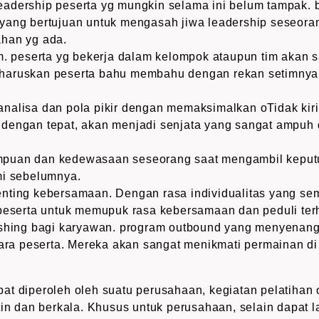
adership peserta yg mungkin selama ini belum tampak.
yang bertujuan untuk mengasah jiwa leadership seseoran
han yg ada.
m. peserta yg bekerja dalam kelompok ataupun tim akan 
haruskan peserta bahu membahu dengan rekan setimnya
nalisa dan pola pikir dengan memaksimalkan oTidak kiri
dengan tepat, akan menjadi senjata yang sangat ampuh
puan dan kedewasaan seseorang saat mengambil keputu
mi sebelumnya.
ting kebersamaan. Dengan rasa individualitas yang semak
 peserta untuk memupuk rasa kebersamaan dan peduli te
eshing bagi karyawan. program outbound yang menyena
para peserta. Mereka akan sangat menikmati permainan di s
at diperoleh oleh suatu perusahaan, kegiatan pelatihan 
tin dan berkala. Khusus untuk perusahaan, selain dapat 