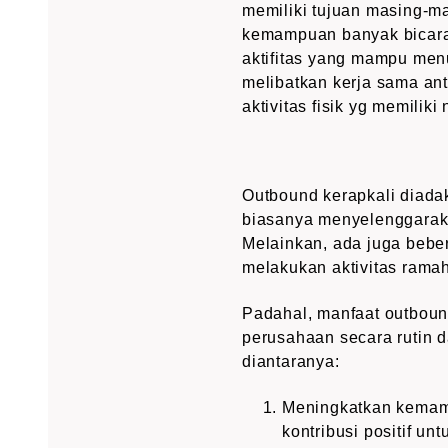
memiliki tujuan masing-m
kemampuan banyak bicara,
aktifitas yang mampu men
melibatkan kerja sama ant
aktivitas fisik yg memiliki n
Outbound kerapkali diada
biasanya menyelenggaraka
Melainkan, ada juga bebe
melakukan aktivitas ram
Padahal, manfaat outbound
perusahaan secara rutin 
diantaranya:
Meningkatkan kemamp
kontribusi positif u