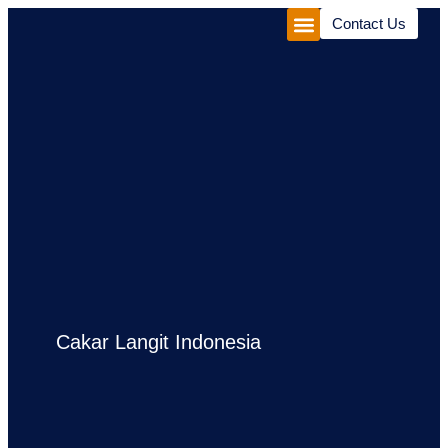
Contact Us
Corporate Package
Experiences Package
Cakar Langit Indonesia