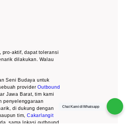
 pro-aktif, dapat toleransi
enarik dilakukan. Walau
an Seni Budaya untuk
 sebuah provider
Outbound
r Jawa Barat, tim kami
m penyelenggaraan
Chat Kami di Whatsapp
arik, di dukung dengan
maupun tim,
Cakarlangit
nda, sama lokasi outbound
ggarakan Wisata Rafting,