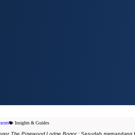
ents
Insights & Guides
 Bogor The Pinewood Lodge Bogor
: Sesudah memandang b