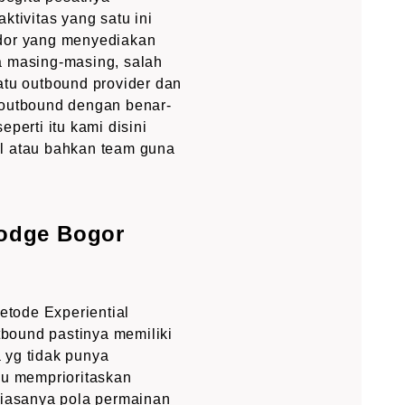
tivitas yang satu ini
ndor yang menyediakan
 masing-masing, salah
atu outbound provider dan
 outbound dengan benar-
eperti itu kami disini
 atau bahkan team guna
Lodge Bogor
tode Experiential
tbound pastinya memiliki
 yg tidak punya
lu memprioritaskan
iasanya pola permainan