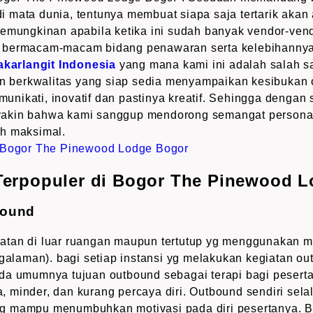
mata dunia, tentunya membuat siapa saja tertarik akan ak
kemungkinan apabila ketika ini sudah banyak vendor-ve
 bermacam-macam bidang penawaran serta kelebihannya
akarlangit Indonesia
yang mana kami ini adalah salah s
dan berkwalitas yang siap sedia menyampaikan kesibukan
omunikati, inovatif dan pastinya kreatif. Sehingga dengan s
akin bahwa kami sanggup mendorong semangat personal
h maksimal.
 Terpopuler di Bogor The Pinewood 
bound
tan di luar ruangan maupun tertutup yg menggunakan me
ngalaman). bagi setiap instansi yg melakukan kegiatan ou
da umumnya tujuan outbound sebagai terapi bagi peserta
 minder, dan kurang percaya diri. Outbound sendiri sela
g mampu menumbuhkan motivasi pada diri pesertanya. B