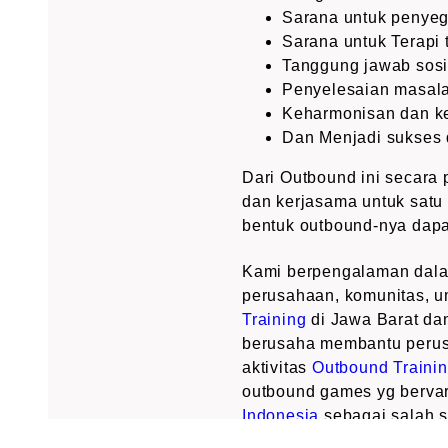
Sarana untuk penye
Sarana untuk Terapi
Tanggung jawab sosi
Penyelesaian masala
Keharmonisan dan k
Dan Menjadi sukses 
Dari Outbound ini secara pe
dan kerjasama untuk satu 
bentuk outbound-nya dapa
Kami berpengalaman dalam
perusahaan, komunitas, 
Training
di Jawa Barat da
berusaha membantu perus
aktivitas
Outbound Traini
outbound games yg bervar
Indonesia
sebagai salah s
di Jawa Barat yg menduku