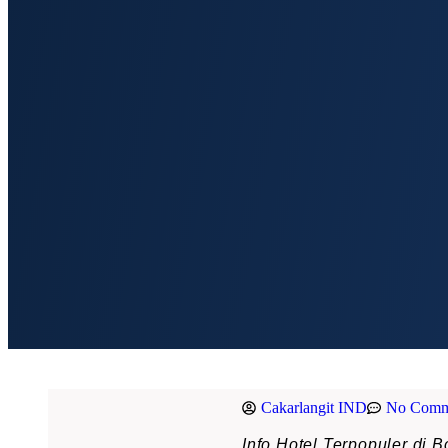
Cakarlangit IND
No Comm
Info Hotel Terpopuler di