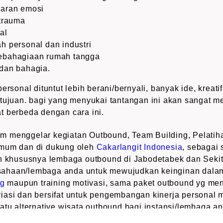
garan emosi
 trauma
al
h personal dan industri
ebahagiaan rumah tangga
dan bahagia.
rsonal dituntut lebih berani/bernyali, banyak ide, kreatif,
tujuan. bagi yang menyukai tantangan ini akan sangat m
t berbeda dengan cara ini.
 menggelar kegiatan Outbound, Team Building, Pelatih
umum dan di dukung oleh
Cakarlangit Indonesia
, sebagai
n khususnya lembaga outbound di Jabodetabek dan Sekita
ahaan/lembaga anda untuk mewujudkan keinginan dala
ng
maupun training motivasi, sama paket outbound yg men
iasi dan bersifat untuk pengembangan kinerja personal 
atu alternative wisata outbound bagi instansi/lembaga a
ng, selain itu
Cakarlangit Indonesia
juga dapat menyelen