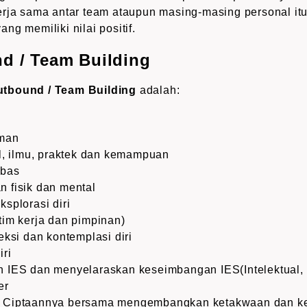
rja sama antar team ataupun masing-masing personal itu
yang memiliki nilai positif.
d / Team Building
utbound / Team Building
adalah:
aman
l, ilmu, praktek dan kemampuan
ebas
 fisik dan mental
splorasi diri
tim kerja dan pimpinan)
eksi dan kontemplasi diri
iri
 IES dan menyelaraskan keseimbangan IES(Intelektual, e
er
 Ciptaannya bersama mengembangkan ketakwaan dan k