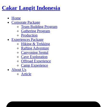
Cakar Langit Indonesia
Home
Corporate Package
Team Building Program
Gathering Program
Production
Experiences Package
Hiking & Trekking
Rafting Adventure
Canyoning Sentul
Cave Exploration
Offroad Experience
Camp Experience
About Us
Article