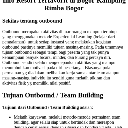
Info Resort Terfavorit di Bogor Kampung
Rimba Bogor
Sekilas tentang outbound
Outbound merupakan aktivitas di luar ruangan maupun tertutup
yang menggunakan metode Experiential Learning (belajar dari
pengalaman). untuk setiap instansi yang melakukan kegiatan
outbound pastinya memiliki tujuan masing-masing. Pada umumnya
tujuan outbound sebagai terapi bagi peserta yang tak punya
kemampuan banyak bicara, minder, dan kurang percaya diri.
Outbound sendiri selalu mengedepankan aktifitas yang mampu
menumbuhkan motivasi pada diri pesertanya. Biasanya pola
permainan yg diadakan melibatkan kerja sama antar team ataupun
masing-masing individu itu sendiri guna melatih pikiran dan
aktivitas fisik yg memiliki nilai positif.
Tujuan Outbound / Team Building
Tujuan dari Outbound / Team Building
adalah:
Melatih karyawan, melalui metode-metode permainan team
building, agar selalu siap untuk bertindak dan merespon
dengan cepat sesuai dengan situasi dan kondisi yg ada, ialah