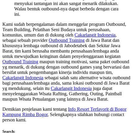
menyukai tantangan ini akan sangat menarik dilakukan.
Walau bentuk outbound-nya dapat berbeda dengan cara
ini.
Kami sudah berpengalaman dalam menggelar program Outbound,
Team Building, Pelatihan Seni Budaya untuk perusahaan,
komunitas, umum dan di dukung oleh
Cakarlangit Indonesia
,
sebagai sebuah provider
Outbound Training
di Jawa Barat dan
khususnya lembaga outbound di Jabodetabek dan Sekitar Jawa
Barat, tim kami berusaha membantu perusahaan/lembaga anda
untuk mewujudkan keinginan dalam penyelenggaraan kegiatan
Outbound Training
maupun training motivasi, sama paket outbound
yg menarik, di dukung dengan outbound games yang bervariasi dan
bersifat untuk pengembangan kinerja individu maupun tim,
Cakarlangit Indonesia
sebagai salah satu alternative wisata outbound
bagi perusahaan/lembaga anda, sama lokasi outbound di Jawa Barat
yg mendukung, selain itu
Cakarlangit Indonesia
juga dapat
menyelenggarakan Wisata Rafting, Gathering, Outing, Paintball
maupun Wisata Petualangan yang lainnya di Jawa Barat.
Demikian penjelasan kami tentang
Info Resort Terfavorit di Bogor
Kampung Rimba Bogor
, Selengkapnya silahkan hubungi contact
person kami.
Search: