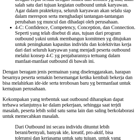
salah satu dari tujuan kegiatan outbound untuk karyawan.
Agar dalam prakteknya, seluruh karyawan akan selalu siap
dalam merespon serta menghadapi tantangan-tantangan
perubahan yg muncul dan dihadapi oleh perusahaan.
4-C: Confidence, Competency, Conception, dan Connection.
Seperti yang telah disebut di atas, tujuan dari program
outbound yakni untuk membangun komitmen yg ditujukan
untuk peningkatan kapasitas individu dan kolektivitas kerja
dari dari seluruh karyawan yang menjadi peserta outbound
melalui konsep 4-C yg penjabarannya tertuang dalam
manfaat-manfaat outbound di bawah ini.
Dengan beragam jenis permainan yang diselenggarakan, harapan
besarnya peserta semakin bersemangat ketika kembali bekerja dan
bisa melahirkan ide-ide serta terobosan baru yg bermanfaat untuk
kemajuan perusahaan.
Kekompakan yang terbentuk saat outbound diharapkan dapat
terbawa selanjutnya ke dalam pekerjaan, sehingga saat terjdi
masalah, peserta lebih solid satu sama lain dan saling berkolaborasi
untuk memecahkan masalah.
Dari Outbound ini secara individu dituntut lebih
berani/bernyali, banyak ide, kreatif, pro-aktif, bisa
toleransi dan kerjasama untuk satu tujuan. untuk yang