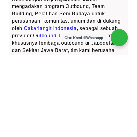
mengadakan program Outbound, Team
Building, Pelatihan Seni Budaya untuk
perusahaan, komunitas, umum dan di dukung
oleh
Cakarlangit Indonesia
, sebagai sebuah
provider
Outbound Training
di Jawa Barat dan
Chat Kami di Whatsapp
khususnya lembaga outbound di Jabodetabek
dan Sekitar Jawa Barat, tim kami berusaha
membantu industri /lembaga anda untuk
mewujudkan keinginan dalam
penyelenggaraan kegiatan
Outbound Training
maupun training motivasi, bersama paket
outbound yg menarik, di dukung sama
outbound games yang bervariasi dan bersifat
untuk pengembangan kinerja personal maupun
tim,
Cakarlangit Indonesia
sebagai salah satu
alternative wisata outbound bagi industri
/lembaga anda, sama lokasi outbound di Jawa
Barat yg mendukung, selain itu
Cakarlangit