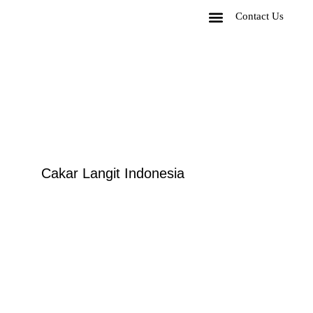
Contact Us
Corporate Package
Experiences Package
Cakar Langit Indonesia