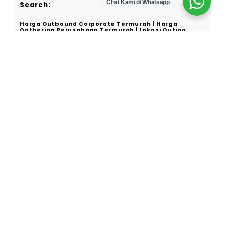
Chat Kami di Whatsapp
Search:
Harga Outbound Corporate Termurah | Harga
Gathering Perusahaan Termurah | Lokasi Outing
Kantor Termurah | Lokasi Team Building Kantor
Sentul | Harga Rafting Citarik Murah
Team Building | Rafting | Outing Kantor | Family
Gathering | School Program | Paint Ball | Archery War |
Menginap
Butuh informasi lengkap paket kegiatan
Cakar Langit Indonesia?
Hubungi kami sekarang.
Hubungi via WhatsApp