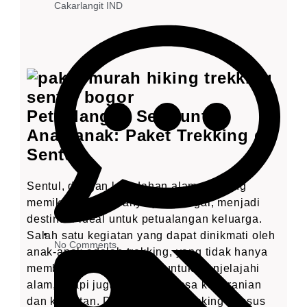
Cakarlangit IND
Petualangan Seru untuk
Anak-anak: Paket Trekking di
Sentul
Sentul, dengan keindahan alamnya yang
memikat dan udaranya yang segar, menjadi
destinasi ideal untuk petualangan keluarga.
Salah satu kegiatan yang dapat dinikmati oleh
No Comments
anak-anak adalah trekking, yang tidak hanya
memberikan kesempatan untuk menjelajahi
alam, tetapi juga memupuk rasa keberanian
dan keuletan. Dengan paket trekking khusus