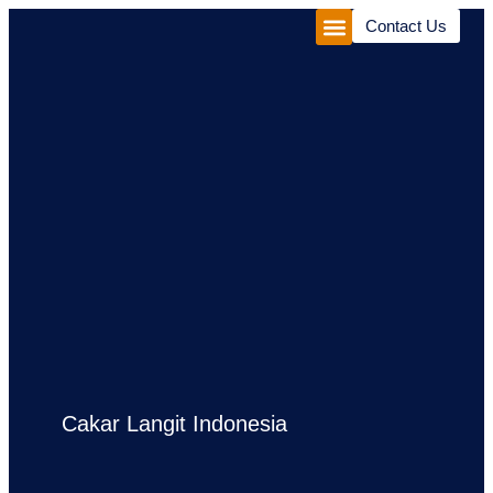
Contact Us
Corporate Package
Experiences Package
Cakar Langit Indonesia