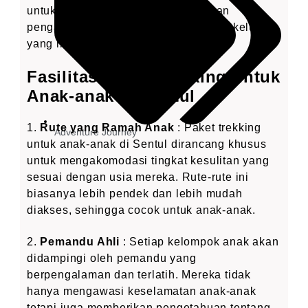
untuk anak-anak, Sentul menawarkan
pengalaman yang tak terlupakan bagi keluarga
yang mencari petualangan.
Fasilitas Paket Trekking untuk
Anak-anak di Sentul
1.
Rute yang Ramah Anak
: Paket trekking
Adventure Journey
untuk anak-anak di Sentul dirancang khusus
untuk mengakomodasi tingkat kesulitan yang
sesuai dengan usia mereka. Rute-rute ini
biasanya lebih pendek dan lebih mudah
diakses, sehingga cocok untuk anak-anak.
2.
Pemandu Ahli
: Setiap kelompok anak akan
didampingi oleh pemandu yang
berpengalaman dan terlatih. Mereka tidak
hanya mengawasi keselamatan anak-anak
tetapi juga memberikan pengetahuan tentang