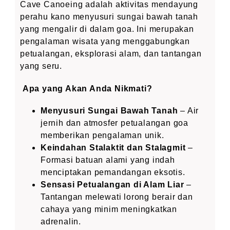
Cave Canoeing adalah aktivitas mendayung
perahu kano menyusuri sungai bawah tanah
yang mengalir di dalam goa. Ini merupakan
pengalaman wisata yang menggabungkan
petualangan, eksplorasi alam, dan tantangan
yang seru.
Apa yang Akan Anda Nikmati?
Menyusuri Sungai Bawah Tanah
– Air
jernih dan atmosfer petualangan goa
memberikan pengalaman unik.
Keindahan Stalaktit dan Stalagmit
–
Formasi batuan alami yang indah
menciptakan pemandangan eksotis.
Sensasi Petualangan di Alam Liar
–
Tantangan melewati lorong berair dan
cahaya yang minim meningkatkan
adrenalin.