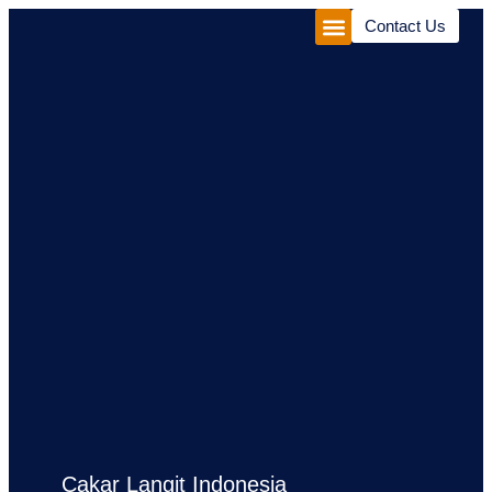
Contact Us
Corporate Package
Experiences Package
Cakar Langit Indonesia