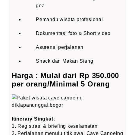
goa
Pemandu wisata profesional
Dokumentasi foto & Short video
Asuransi perjalanan
Snack dan Makan Siang
Harga : Mulai dari Rp 350.000
per orang/Minimal 5 Orang
Itinerary Singkat:
1. Registrasi & briefing keselamatan
2. Perjalanan menuju titik awal Cave Canoeing