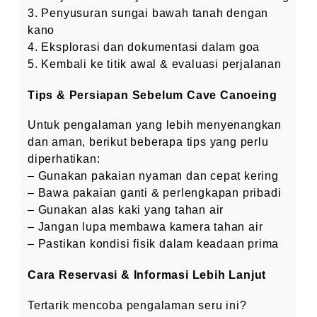
3. Penyusuran sungai bawah tanah dengan
kano
4. Eksplorasi dan dokumentasi dalam goa
5. Kembali ke titik awal & evaluasi perjalanan
Tips & Persiapan Sebelum Cave Canoeing
Untuk pengalaman yang lebih menyenangkan
dan aman, berikut beberapa tips yang perlu
diperhatikan:
– Gunakan pakaian nyaman dan cepat kering
– Bawa pakaian ganti & perlengkapan pribadi
– Gunakan alas kaki yang tahan air
– Jangan lupa membawa kamera tahan air
– Pastikan kondisi fisik dalam keadaan prima
Cara Reservasi & Informasi Lebih Lanjut
Tertarik mencoba pengalaman seru ini?