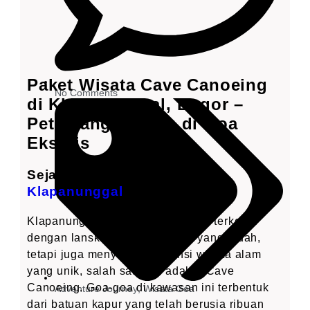
Paket Wisata Cave Canoeing
No Comments
di Klapanunggal, Bogor –
Petualangan Seru di Goa
Eksotis
Sejarah dan Keunikan Goa
Klapanunggal
Klapanunggal, Bogor, tidak hanya terkenal
dengan lanskap perbukitannya yang indah,
tetapi juga menyimpan potensi wisata alam
yang unik, salah satunya adalah Cave
Canoeing. Goa-goa di kawasan ini terbentuk
Adventure Journey
,
Wisata Goa
dari batuan kapur yang telah berusia ribuan