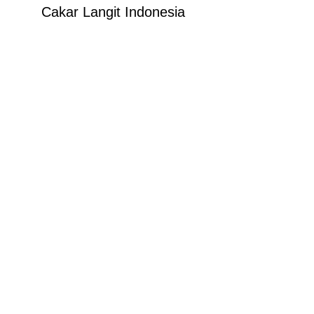
Cakar Langit Indonesia