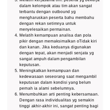
dalam kelompok atau tim akan sangat
terbantu dengan outbound yg
mengharuskan peserta bahu membahu
dengan rekan setimnya untuk
menyelesaikan permainan.
Melatih kemampuan analisa dan pola
pikir dengan memaksimalkan oTidak kiri
dan kanan. Jika keduanya digunakan
dengan tepat, akan menjadi senjata yg
sangat ampuh dalam pengambilan
keputusan.
Meningkatkan kemampuan dan
kedewasaan seseorang saat mengambil
keputusan dalam kondisi yang belum
pernah ia alami sebelumnya.
Menumbuhkan arti penting kebersamaan.
Dengan rasa individualitas yg semakin
tinggi akhir-akhir ini, sangat penting bagi