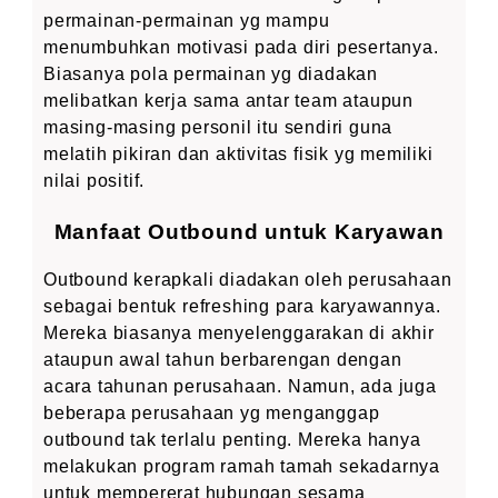
permainan-permainan yg mampu
menumbuhkan motivasi pada diri pesertanya.
Biasanya pola permainan yg diadakan
melibatkan kerja sama antar team ataupun
masing-masing personil itu sendiri guna
melatih pikiran dan aktivitas fisik yg memiliki
nilai positif.
Manfaat Outbound untuk Karyawan
Outbound kerapkali diadakan oleh perusahaan
sebagai bentuk refreshing para karyawannya.
Mereka biasanya menyelenggarakan di akhir
ataupun awal tahun berbarengan dengan
acara tahunan perusahaan. Namun, ada juga
beberapa perusahaan yg menganggap
outbound tak terlalu penting. Mereka hanya
melakukan program ramah tamah sekadarnya
untuk mempererat hubungan sesama