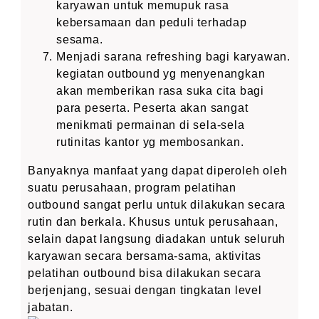
karyawan untuk memupuk rasa
kebersamaan dan peduli terhadap
sesama.
Menjadi sarana refreshing bagi karyawan.
kegiatan outbound yg menyenangkan
akan memberikan rasa suka cita bagi
para peserta. Peserta akan sangat
menikmati permainan di sela-sela
rutinitas kantor yg membosankan.
Banyaknya manfaat yang dapat diperoleh oleh
suatu perusahaan, program pelatihan
outbound sangat perlu untuk dilakukan secara
rutin dan berkala. Khusus untuk perusahaan,
selain dapat langsung diadakan untuk seluruh
karyawan secara bersama-sama, aktivitas
pelatihan outbound bisa dilakukan secara
berjenjang, sesuai dengan tingkatan level
jabatan.