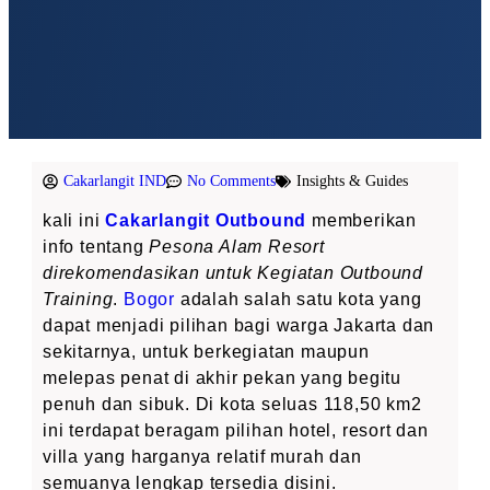
Cakarlangit IND
No Comments
Insights & Guides
kali ini
Cakarlangit Outbound
memberikan
info tentang
Pesona Alam Resort
direkomendasikan untuk Kegiatan Outbound
Training
.
Bogor
adalah salah satu kota yang
dapat menjadi pilihan bagi warga Jakarta dan
sekitarnya, untuk berkegiatan maupun
melepas penat di akhir pekan yang begitu
penuh dan sibuk. Di kota seluas 118,50 km2
ini terdapat beragam pilihan hotel, resort dan
villa yang harganya relatif murah dan
semuanya lengkap tersedia disini.