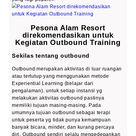
Pesona Alam Resort
direkomendasikan untuk
Kegiatan Outbound Training
Sekilas tentang outbound
Outbound merupakan aktivitas di luar ruangan
atau tertutup yang menggunakan metode
Experiential Learning (belajar dari
pengalaman). untuk setiap instansi yg
melakukan aktivitas outbound pastinya
memiliki tujuan masing-masing. Pada
umumnya tujuan outbound sebagai terapi
untuk peserta yg tidak punya kemampuan
banyak bicara, minder, dan kurang percaya
diri. Outbound sendiri selalu mengedepankan