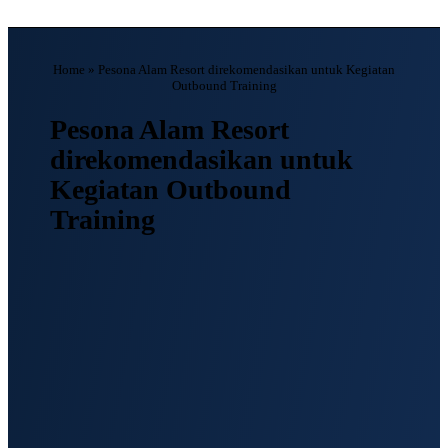
Home
»
Pesona Alam Resort direkomendasikan untuk Kegiatan
Outbound Training
Pesona Alam Resort
direkomendasikan untuk
Kegiatan Outbound
Training