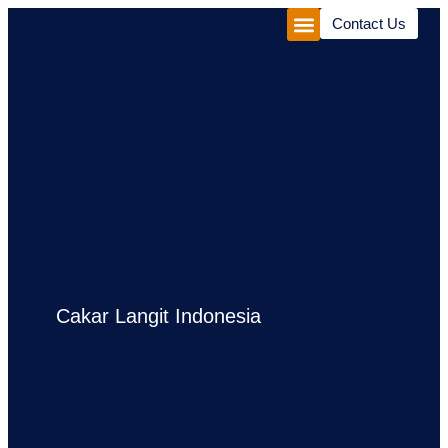
Contact Us
Corporate Package
Experiences Package
Cakar Langit Indonesia