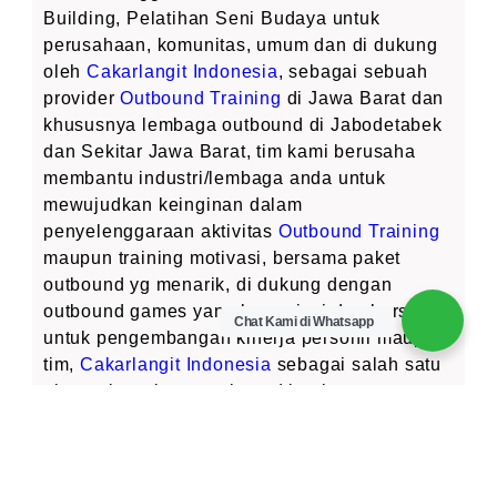
Building, Pelatihan Seni Budaya untuk
perusahaan, komunitas, umum dan di dukung
oleh
Cakarlangit Indonesia
, sebagai sebuah
provider
Outbound Training
di Jawa Barat dan
khususnya lembaga outbound di Jabodetabek
dan Sekitar Jawa Barat, tim kami berusaha
membantu industri/lembaga anda untuk
mewujudkan keinginan dalam
penyelenggaraan aktivitas
Outbound Training
maupun training motivasi, bersama paket
outbound yg menarik, di dukung dengan
outbound games yang bervariasi dan bersifat
Chat Kami di Whatsapp
untuk pengembangan kinerja personil maupun
tim,
Cakarlangit Indonesia
sebagai salah satu
alternative wisata outbound bagi
perusahaan/lembaga anda, dengan lokasi
outbound di Jawa Barat yang mendukung,
selain itu
Cakarlangit Indonesia
juga bisa