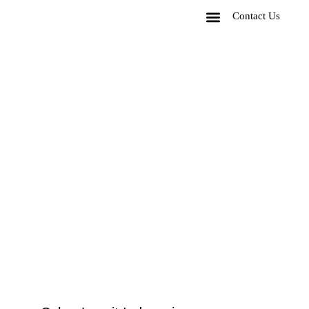
Contact Us
Corporate Package
Experiences Package