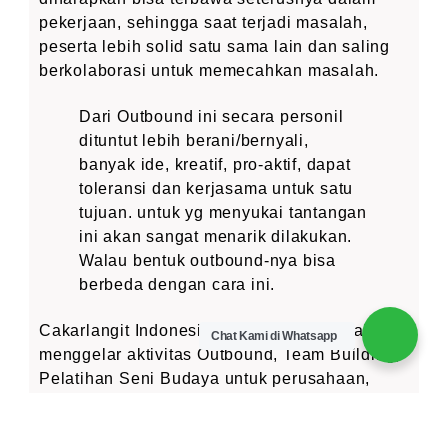
pekerjaan, sehingga saat terjadi masalah,
peserta lebih solid satu sama lain dan saling
berkolaborasi untuk memecahkan masalah.
Dari Outbound ini secara personil
dituntut lebih berani/bernyali,
banyak ide, kreatif, pro-aktif, dapat
toleransi dan kerjasama untuk satu
tujuan. untuk yg menyukai tantangan
ini akan sangat menarik dilakukan.
Walau bentuk outbound-nya bisa
berbeda dengan cara ini.
Cakarlangit Indonesia berpengalaman dalam
Chat Kami di Whatsapp
menggelar aktivitas Outbound, Team Building,
Pelatihan Seni Budaya untuk perusahaan,
komunitas, umum dan di dukung oleh
Cakarlangit Indonesia
, sebagai sebuah