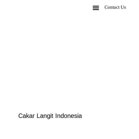
Contact Us
Corporate Package
Experiences Package
Cakar Langit Indonesia