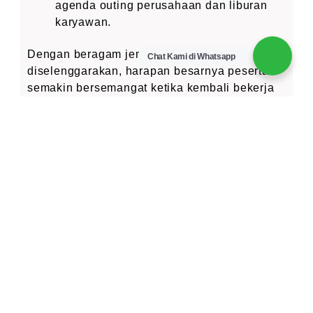
agenda outing perusahaan dan liburan
karyawan.
Dengan beragam jenis permainan yg
Chat Kami di Whatsapp
diselenggarakan, harapan besarnya peserta
semakin bersemangat ketika kembali bekerja
dan bisa melahirkan ide-ide serta terobosan
baru yg bermanfaat bagi kemajuan
perusahaan.
Kekompakan yang terbentuk saat outbound
diharapkan dapat terbawa seterusnya dalam
pekerjaan, sehingga saat terjadi masalah,
karyawan lebih solid satu sama lain dan saling
berkolaborasi untuk memecahkan masalah.
Dari Outbound ini secara personal
dituntut lebih berani/bernyali,
banyak ide, kreatif, pro-aktif, bisa