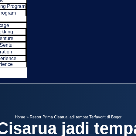
ing Program
Program
kage
ekking
enture
Sentul
ration
perience
ience
Home
»
Resort Prima Cisarua jadi tempat Terfavorit di Bogor
isarua jadi tempa