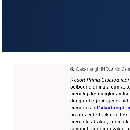
Cakarlangit IND
No Co
Resort Prima Cisarua jadi 
outbound di mata dunia, t
menutup kemungkinan kal
dengan berjenis-jenis bi
merupakan
Cakarlangit I
organizer terbaik dan be
menarik, atraktif, komunik
sungguh-sungguh yakin b