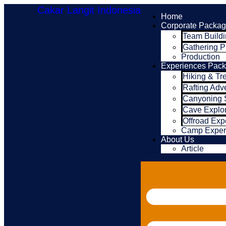
Cakar Langit Indonesia
Home
Corporate Packa
Team Build
Gathering 
Production
Experiences Pac
Hiking & Tr
Rafting Adv
Canyoning 
Cave Explor
Offroad Exp
Camp Exper
About Us
Article