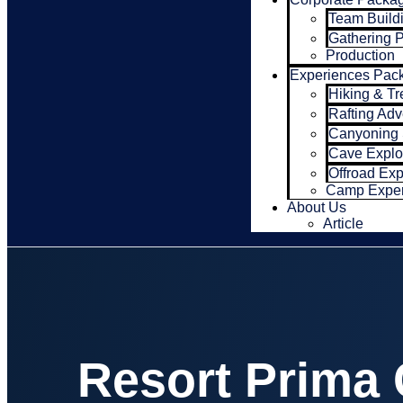
Team Build
Gathering 
Production
Experiences Pac
Hiking & Tr
Rafting Adv
Canyoning 
Cave Explo
Offroad Ex
Camp Exper
About Us
Article
Resort Prima C