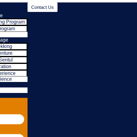
Contact Us
ge
ing Program
Program
kage
ekking
enture
Sentul
ation
erience
ience