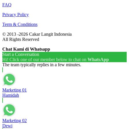
FAQ
Privacy Policy
Term & Conditions
© 2013 -2026 Cakar Langit Indonesia
All Rights Reserved
Chat Kami di Whatsapp
Start a Conversation
Hi! Click one of our member below to chat on
WhatsApp
The team typically replies in a few minutes.
Marketing 01
Hamidah
Marketing 02
Dewi