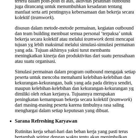
tertera dalam poin-poin di atas, aktivitas pelatihan outbound
juga dirancang untuk menumbuhkan kesadaran tentang
manfaat serta arti pentingnya kebersamaan dan bekerja secara
kolektif (
teamwork
).
disusun dalam metode-metode permainan, kegiatan outbound
dan team building membuat semua personal ‘terpaksa’ untuk
bekerja secara kolektif atau melalui
teamwork
demi mencapai
tujuan yg lebih maksimal melalui simulasi-simulasi permainan
yang ada. Tujuan akhirnya yakni turut membantu
meningkatkan kinerja dan produktivitas dari suatu perusahaan
atau suatu organisasi.
Simulasi permainan dalam program outbound mengajak setiap
peserta untuk mencoba memahami kelebihan-kelebihan dan
kekurangan-kekurangan, baik yang ada pada dirinya sendiri,
maupun kelebihan-kelebihan dan kekurangan-kekurangan yg
dimiliki oleh rekan kerjanya. Tujuannya merupakan
peningkatan kemampuan bekerja secara kolektif (
teamwork
)
dari masing-masing peserta karena timbulnya rasa saling
menghargai dalam setiap keputusan yang dibuat.
Sarana Refreshing Karyawan
Rutinitas kerja sehari-hari dan beban kerja yang pasti terus
bertambah seiring dengan waktu tentu akan menimbulkan