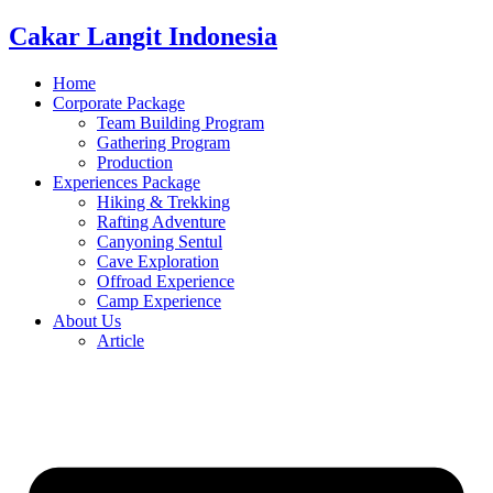
Cakar Langit Indonesia
Home
Corporate Package
Team Building Program
Gathering Program
Production
Experiences Package
Hiking & Trekking
Rafting Adventure
Canyoning Sentul
Cave Exploration
Offroad Experience
Camp Experience
About Us
Article