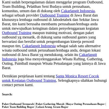
Kami sudah berpengalaman dalam menggelar program Outbound,
Team Building, Pelatihan Seni Budaya untuk perusahaan,
komunitas, umum dan di dukung oleh
Cakarlangit Indonesia
,
sebagai sebuah provider
Outbound Training
di Jawa Barat dan
khususnya lembaga outbound di Jabodetabek dan Sekitar Jawa
Barat, tim kami berusaha membantu perusahaan/lembaga anda
untuk mewujudkan keinginan dalam penyelenggaraan kegiatan
Outbound Training
maupun training motivasi, dengan paket
outbound yg menarik, di dukung sama outbound games yang
bervariasi dan bersifat untuk pengembangan kinerja personil
maupun tim,
Cakarlangit Indonesia
sebagai salah satu alternative
wisata outbound untuk perusahaan/lembaga anda, dengan lokasi
outbound di Jawa Barat yg mendukung, selain itu
Cakarlangit
Indonesia
juga bisa menyelenggarakan Wisata Rafting, Gathering,
Outing, Paintball maupun Wisata Petualangan yang lainnya di Jawa
Barat.
Demikian penjelasan kami tentang
Santa Monica Resort Cocok
untuk Kegiatan Outbound Training
, Selengkapnya silahkan hubungi
contact person kami.
Search:
Paket Outbound Termurah | Paket Gathering Murah | Biaya Outing Perusahaan Bogor |
Paket Team Building Bogor | Lokasi Arung Jeram Bogor