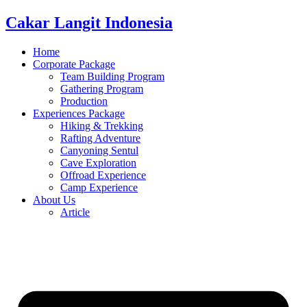
Cakar Langit Indonesia
Home
Corporate Package
Team Building Program
Gathering Program
Production
Experiences Package
Hiking & Trekking
Rafting Adventure
Canyoning Sentul
Cave Exploration
Offroad Experience
Camp Experience
About Us
Article