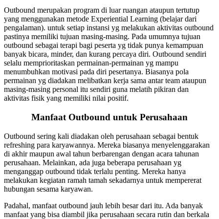
Outbound merupakan program di luar ruangan ataupun tertutup
yang menggunakan metode Experiential Learning (belajar dari
pengalaman). untuk setiap instansi yg melakukan aktivitas outbound
pastinya memiliki tujuan masing-masing. Pada umumnya tujuan
outbound sebagai terapi bagi peserta yg tidak punya kemampuan
banyak bicara, minder, dan kurang percaya diri. Outbound sendiri
selalu memprioritaskan permainan-permainan yg mampu
menumbuhkan motivasi pada diri pesertanya. Biasanya pola
permainan yg diadakan melibatkan kerja sama antar team ataupun
masing-masing personal itu sendiri guna melatih pikiran dan
aktivitas fisik yang memiliki nilai positif.
Manfaat Outbound untuk Perusahaan
Outbound sering kali diadakan oleh perusahaan sebagai bentuk
refreshing para karyawannya. Mereka biasanya menyelenggarakan
di akhir maupun awal tahun berbarengan dengan acara tahunan
perusahaan. Melainkan, ada juga beberapa perusahaan yg
menganggap outbound tidak terlalu penting. Mereka hanya
melakukan kegiatan ramah tamah sekadarnya untuk mempererat
hubungan sesama karyawan.
Padahal, manfaat outbound jauh lebih besar dari itu. Ada banyak
manfaat yang bisa diambil jika perusahaan secara rutin dan berkala