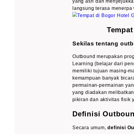
yang asri dan menyejukkan
langsung terasa menerpa 
Tempat
Sekilas tentang out
Outbound merupakan progr
Learning (belajar dari pe
memiliki tujuan masing-m
kemampuan banyak bicara,
permainan-permainan yang
yang diadakan melibatkan 
pikiran dan aktivitas fisik 
Definisi Outboun
Secara umum,
definisi O