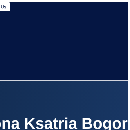
t Us
na Ksatria Bogor