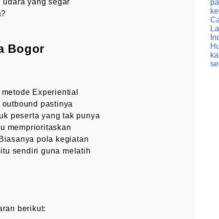
n udara yang segar
pa
ke
a?
Ca
La
In
a Bogor
Hu
ka
se
metode Experiential
n outbound pastinya
uk peserta yang tak punya
lu memprioritaskan
Biasanya pola kegiatan
tu sendiri guna melatih
ran berikut: