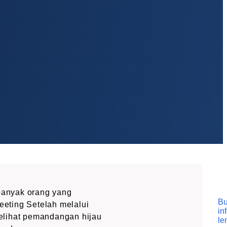
 banyak orang yang
Bu
eeting Setelah melalui
in
melihat pemandangan hijau
le