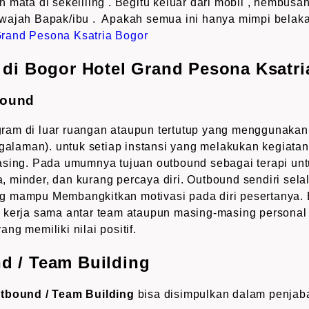
 mata di sekeliling . Begitu keluar dari mobil , hembusa
wajah Bapak/ibu . Apakah semua ini hanya mimpi belak
 di Bogor Hotel Grand Pesona Ksatri
bound
am di luar ruangan ataupun tertutup yang menggunakan 
ngalaman). untuk setiap instansi yang melakukan kegiata
asing. Pada umumnya tujuan outbound sebagai terapi unt
 minder, dan kurang percaya diri. Outbound sendiri sela
 mampu Membangkitkan motivasi pada diri pesertanya. 
kerja sama antar team ataupun masing-masing personal i
yang memiliki nilai positif.
d / Team Building
utbound / Team Building
bisa disimpulkan dalam penjaba