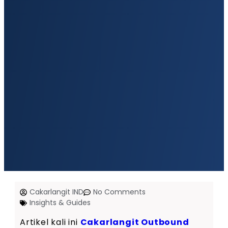
Cakarlangit IND
No Comments
Insights & Guides
Artikel kali ini
Cakarlangit Outbound