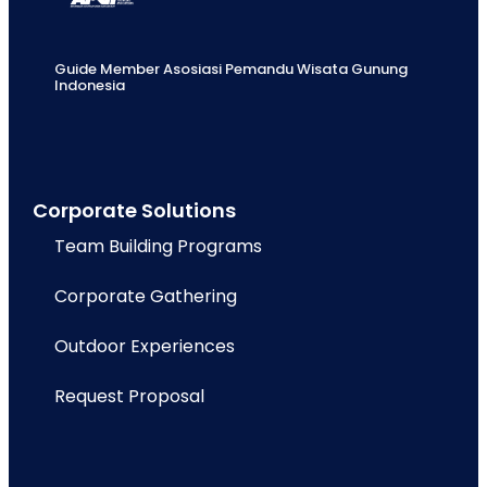
Guide Member Asosiasi Pemandu Wisata Gunung
Indonesia
Corporate Solutions
Team Building Programs
Corporate Gathering
Outdoor Experiences
Request Proposal