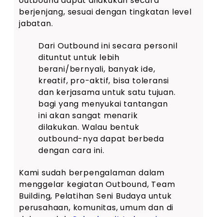
outbound dapat dilakukan secara
berjenjang, sesuai dengan tingkatan level
jabatan.
Dari Outbound ini secara personil
dituntut untuk lebih
berani/bernyali, banyak ide,
kreatif, pro-aktif, bisa toleransi
dan kerjasama untuk satu tujuan.
bagi yang menyukai tantangan
ini akan sangat menarik
dilakukan. Walau bentuk
outbound-nya dapat berbeda
dengan cara ini.
Kami sudah berpengalaman dalam
menggelar kegiatan Outbound, Team
Building, Pelatihan Seni Budaya untuk
perusahaan, komunitas, umum dan di