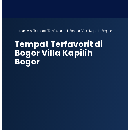
Home
»
Tempat Terfavorit di Bogor Villa Kapilih Bogor
Tempat Terfavorit di
Bogor Villa Kapilih
Bogor