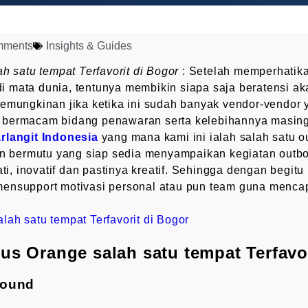
mments
Insights & Guides
h satu tempat Terfavorit di Bogor
: Setelah memperhatika
mata dunia, tentunya membikin siapa saja beratensi akan
kemungkinan jika ketika ini sudah banyak vendor-vendor
 bermacam bidang penawaran serta kelebihannya masing
rlangit Indonesia
yang mana kami ini ialah salah satu o
dan bermutu yang siap sedia menyampaikan kegiatan out
ati, inovatif dan pastinya kreatif. Sehingga dengan begit
ensupport motivasi personal atau pun team guna mencapa
ius Orange salah satu tempat Terfavo
bound