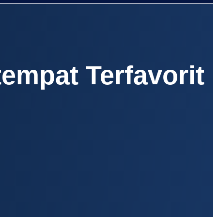
tempat Terfavorit