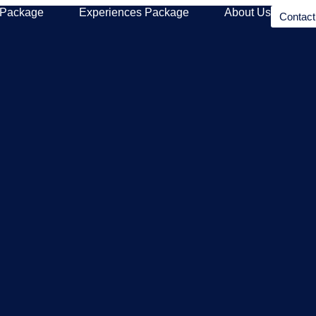
 Package
Experiences Package
About Us
Contac