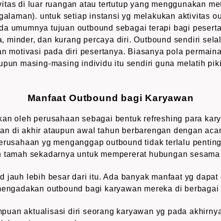
itas di luar ruangan atau tertutup yang menggunakan met
ngalaman). untuk setiap instansi yg melakukan aktivitas o
da umumnya tujuan outbound sebagai terapi bagi peserta
minder, dan kurang percaya diri. Outbound sendiri selal
otivasi pada diri pesertanya. Biasanya pola permaina
pun masing-masing individu itu sendiri guna melatih pikir
Manfaat Outbound bagi Karyawan
kan oleh perusahaan sebagai bentuk refreshing para ka
n di akhir ataupun awal tahun berbarengan dengan aca
perusahaan yg menganggap outbound tidak terlalu pentin
ah tamah sekadarnya untuk mempererat hubungan sesama
 jauh lebih besar dari itu. Ada banyak manfaat yg dapat
 mengadakan outbound bagi karyawan mereka di berbagai l
uan aktualisasi diri seorang karyawan yg pada akhirn