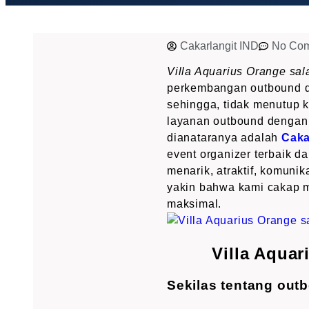
Cakarlangit IND
No Co
Villa Aquarius Orange sala
perkembangan outbound di 
sehingga, tidak menutup 
layanan outbound dengan
dianataranya adalah
Caka
event organizer terbaik 
menarik, atraktif, komunik
yakin bahwa kami cakap m
maksimal.
Villa Aquar
Sekilas tentang out