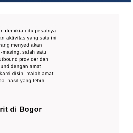
n demikian itu pesatnya
 aktivitas yang satu ini
 yang menyediakan
-masing, salah satu
utbound provider dan
bound dengan amat
u kami disini malah amat
i hasil yang lebih
rit di Bogor