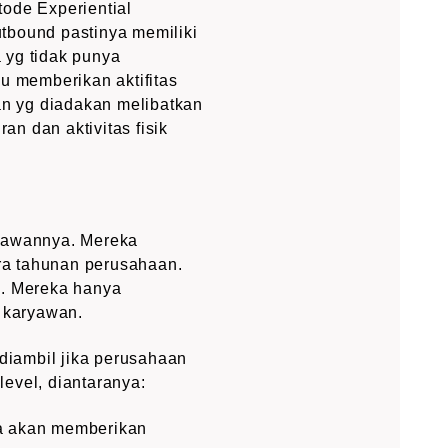
ode Experiential
utbound pastinya memiliki
 yg tidak punya
u memberikan aktifitas
n yg diadakan melibatkan
an dan aktivitas fisik
ryawannya. Mereka
ra tahunan perusahaan.
g. Mereka hanya
 karyawan.
 diambil jika perusahaan
evel, diantaranya:
ya akan memberikan