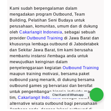
Kami sudah berpengalaman dalam
mengadakan program Outbound, Team
Building, Pelatihan Seni Budaya untuk
perusahaan, komunitas, umum dan di dukung
oleh
Cakarlangit Indonesia
, sebagai sebuah
provider
Outbound Training
di Jawa Barat dan
khususnya lembaga outbound di Jabodetabek
dan Sekitar Jawa Barat, tim kami berusaha
membantu instansi /lembaga anda untuk
mewujudkan keinginan dalam
penyelenggaraan kegiatan
Outbound Training
maupun training motivasi, bersama paket
outbound yang menarik, di dukung bersama
outbound games yg bervariasi dan bersifat
untuk pengembangan kinerja individu maupun
Chat Kami di Whatsapp
tim,
Cakarlangit Indonesia
sebagai salah satu
alternative wisata outbound bagi perusahaan
/lembaga anda, dengan lokasi outbound di