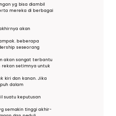
ngan yg bisa diambil
erta mereka di berbagai
akhirnya akan
tampak. beberapa
dership seseorang
im akan sangat terbantu
rekan setimnya untuk
kiri dan kanan. Jika
mpuh dalam
 suatu keputusan
g semakin tinggi akhir-
amaan dan peduli