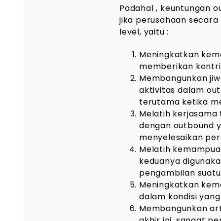
Padahal , keuntungan ou
jika perusahaan secara
level, yaitu :
Meningkatkan kema
memberikan kontrib
Membangunkan jiwa
aktivitas dalam ou
terutama ketika m
Melatih kerjasama 
dengan outbound 
menyelesaikan per
Melatih kemampuan 
keduanya digunaka
pengambilan suatu 
Meningkatkan kem
dalam kondisi yang
Membangunkan arti 
akhir ini, sangat 