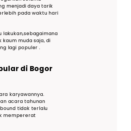
ng menjadi daya tarik
rlebih pada waktu hari
u lakukan,sebagaimana
uk kaum muda saja, di
g lagi populer .
ular di Bogor
para karyawannya.
gan acara tahunan
ound tidak terlalu
uk mempererat