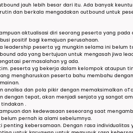
tbound jauh lebih besar dari itu. Ada banyak keuntu
 rutin dan berkala mengadakan outbound untuk pes
mpuan aktualisasi diri seorang peserta yang pada 
usi positif bagi kemajuan perusahaan.
 leadership peserta yg mungkin selama ini belum 
tbound ada yang bertujuan untuk mengasah jiwa lea
engatasi permasalahan yg ada.
tim. peserta yg bekerja dalam kelompok ataupun t
yang mengharuskan peserta bahu membahu dengan 
mainan.
analisa dan pola pikir dengan memaksimalkan oTak 
n dengan tepat, akan menjadi senjata yg sangat a
tindakan .
ampuan dan kedewasaan seseorang saat mengambil
 belum pernah ia alami sebelumnya.
penting kebersamaan. Dengan rasa individualitas y
penting untuk karyawan untuk memupuk rasa kebers