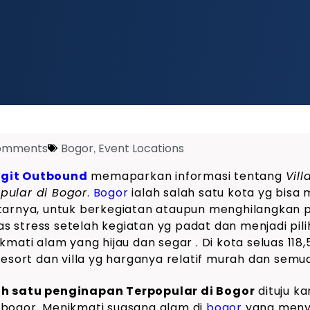
omments
Bogor
,
Event Locations
git Outbound
memaparkan informasi tentang
Vil
pular di Bogor
.
Bogor
ialah salah satu kota yg bisa 
tarnya, untuk berkegiatan ataupun menghilangkan p
 stress setelah kegiatan yg padat dan menjadi pili
kmati alam yang hijau dan segar . Di kota seluas 118,
resort dan villa yg harganya relatif murah dan semua
ah satu penginapan Terpopular di Bogor
dituju k
bogor. Menikmati suasana alam di
bogor
yang meny