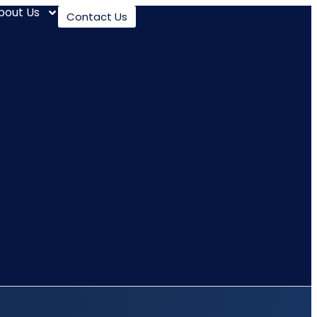
bout Us
Contact Us