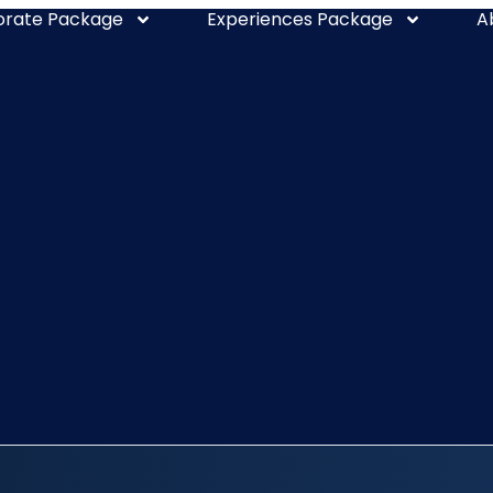
orate Package
Experiences Package
A