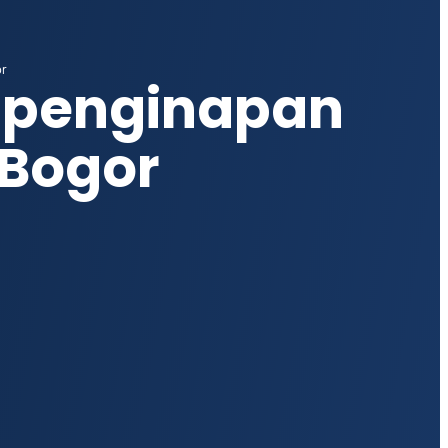
or
u penginapan
 Bogor