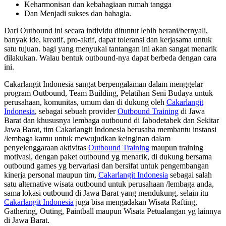
Keharmonisan dan kebahagiaan rumah tangga
Dan Menjadi sukses dan bahagia.
Dari Outbound ini secara individu dituntut lebih berani/bernyali,
banyak ide, kreatif, pro-aktif, dapat toleransi dan kerjasama untuk
satu tujuan. bagi yang menyukai tantangan ini akan sangat menarik
dilakukan. Walau bentuk outbound-nya dapat berbeda dengan cara
ini.
Cakarlangit Indonesia sangat berpengalaman dalam menggelar
program Outbound, Team Building, Pelatihan Seni Budaya untuk
perusahaan, komunitas, umum dan di dukung oleh
Cakarlangit
Indonesia
, sebagai sebuah provider
Outbound Training
di Jawa
Barat dan khususnya lembaga outbound di Jabodetabek dan Sekitar
Jawa Barat, tim Cakarlangit Indonesia berusaha membantu instansi
/lembaga kamu untuk mewujudkan keinginan dalam
penyelenggaraan aktivitas
Outbound Training
maupun training
motivasi, dengan paket outbound yg menarik, di dukung bersama
outbound games yg bervariasi dan bersifat untuk pengembangan
kinerja personal maupun tim,
Cakarlangit Indonesia
sebagai salah
satu alternative wisata outbound untuk perusahaan /lembaga anda,
sama lokasi outbound di Jawa Barat yang mendukung, selain itu
Cakarlangit Indonesia
juga bisa mengadakan Wisata Rafting,
Gathering, Outing, Paintball maupun Wisata Petualangan yg lainnya
di Jawa Barat.