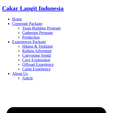
Cakar Langit Indonesia
Home
Corporate Package
Team Building Program
Gathering Program
Production
Experiences Package
Hiking & Trekking
Rafting Adventure
Canyoning Sentul
Cave Exploration
Offroad Experience
Camp Experience
About Us
Article